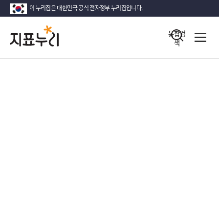
이 누리집은 대한민국 공식 전자정부 누리집입니다.
지
다
통합검
전
시
색
체
표
메
대
뉴
한
누
열
민
기
국!
리
새
로
운
국
민
의
나
라