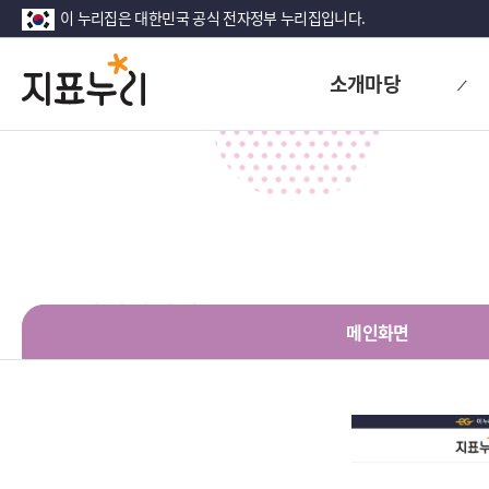
이 누리집은 대한민국 공식 전자정부 누리집입니다.
지
다
소개마당
시
표
대
한
누
민
리
국!
새
로
운
국
민
메인화면
의
나
라