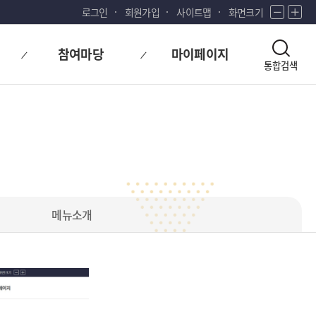
로그인
회원가입
사이트맵
화면크기
화
화
면
면
축
확
참여마당
마이페이지
소
대
통합검색
메뉴소개