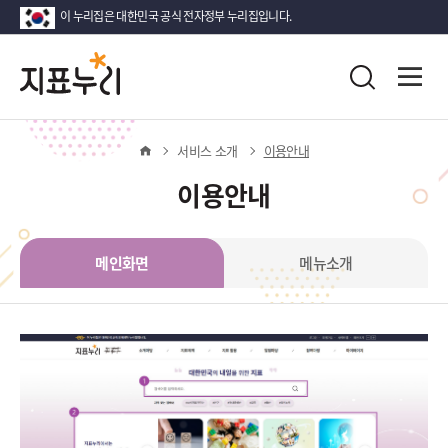
이 누리집은 대한민국 공식 전자정부 누리집입니다.
지
다
전
통
시
체
표
합
메
대
검
뉴
한
누
색
열
홈
서비스 소개
이용안내
민
기
국!
리
이용안내
새
로
운
메인화면
메뉴소개
국
민
의
나
라