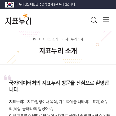
이 누리집은 대한민국 공식 전자정부 누리집입니다.
지
다
전
통
시
체
표
합
메
대
검
뉴
한
누
색
열
홈
서비스 소개
지표누리 소개
민
기
국!
리
지표누리 소개
새
로
운
국
민
의
국가데이터처의 지표누리 방문을 진심으로 환영합
나
니다.
라
지표누리
는 지표(방향이나 목적, 기준 따위를 나타내는 표지)와 누
리(세상, 울타리)의 합성어로,
여러 지표를 주제별로 모아 이용자가 한곳에서 쉽게 활용할 수 있도