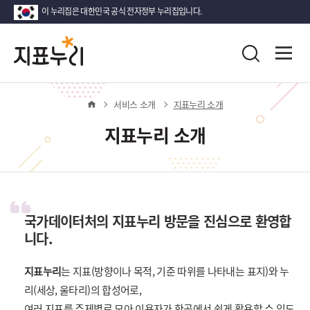
이 누리집은 대한민국 공식 전자정부 누리집입니다.
지
다
전
통
시
체
표
합
메
대
검
뉴
한
누
색
열
홈
서비스 소개
지표누리 소개
민
기
국!
리
지표누리 소개
새
로
운
국
민
의
국가데이터처의 지표누리 방문을 진심으로 환영합
나
니다.
라
지표누리
는 지표(방향이나 목적, 기준 따위를 나타내는 표지)와 누
리(세상, 울타리)의 합성어로,
여러 지표를 주제별로 모아 이용자가 한곳에서 쉽게 활용할 수 있도