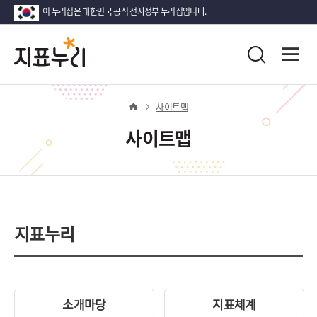
이 누리집은 대한민국 공식 전자정부 누리집입니다.
지
다
전
통
시
체
표
합
메
대
검
뉴
한
누
색
열
사이트맵
민
기
국!
리
사이트맵
새
로
운
국
민
의
지표누리
나
라
소개마당
지표체계