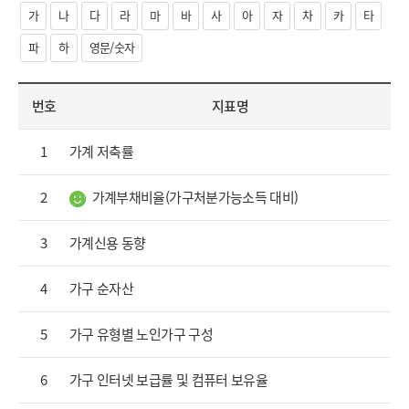
순)
가
나
다
라
마
바
사
아
자
차
카
타
파
하
영문/숫자
번호
지표명
1
가계 저축률
2
가계부채비율(가구처분가능소득 대비)
3
가계신용 동향
4
가구 순자산
5
가구 유형별 노인가구 구성
6
가구 인터넷 보급률 및 컴퓨터 보유율