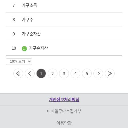
7
가구소득
8
가구수
9
가구순자산
10
가구순자산
1
2
3
4
5
first
prev
next
last
개인정보처리방침
이메일무단수집거부
이용약관