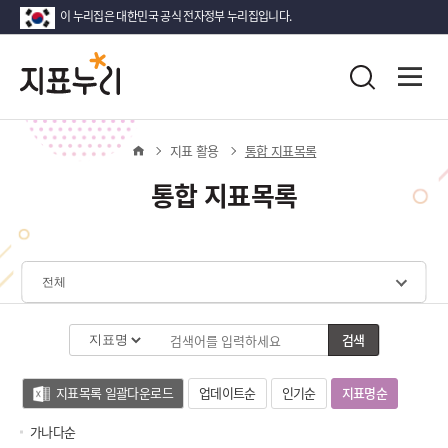
이 누리집은 대한민국 공식 전자정부 누리집입니다.
지
다
전
통
시
체
표
합
메
대
검
뉴
한
누
색
열
홈
지표 활용
통합 지표목록
민
기
국!
리
통합 지표목록
새
로
운
국
민
체
의
계
나
선
검색
라
택
지표목록 일괄다운로드
업데이트순
인기순
지표명순
(가
나
가나다순
다