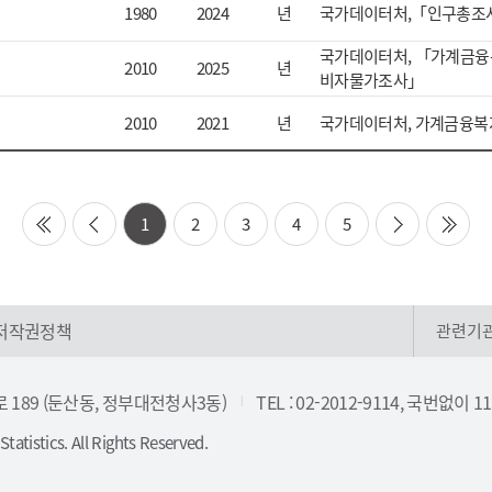
1980
2024
년
국가데이터처,「인구총조
국가데이터처, 「가계금융
2010
2025
년
비자물가조사」
2010
2021
년
국가데이터처, 가계금융
1
2
3
4
5
first
prev
next
last
저작권정책
관련기
로 189 (둔산동, 정부대전청사3동)
TEL : 02-2012-9114, 국번없이 1
|
tatistics. All Rights Reserved.