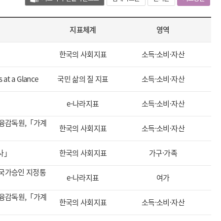
나
다
지표체계
영역
순)
한국의 사회지표
소득·소비·자산
 at a Glance
국민 삶의 질 지표
소득·소비·자산
e-나라지표
소득·소비·자산
융감독원,「가계
한국의 사회지표
소득·소비·자산
사」
한국의 사회지표
가구·가족
국가승인 지정통
e-나라지표
여가
융감독원,「가계
한국의 사회지표
소득·소비·자산