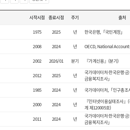
시작시점
종료시점
주기
출처
1975
2025
년
한국은행,「국민계정」
2008
2024
년
OECD, National Accounts
2002
2026/01
분기
『가계신용』(분기)
국가데이터처·한국은행·금
2012
2025
년
금융복지조사」
1985
2024
년
국가데이터처,「인구총조
『인터넷이용실태조사』(
2000
2024
년
계 제120005호)
국가데이터처·한국은행·금
2011
2024
년
금융복지조사」