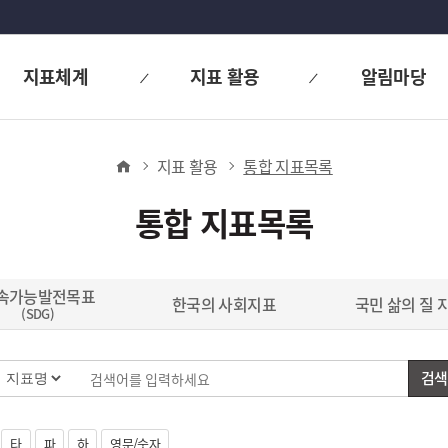
지표체계
지표 활용
알림마당
홈
지표 활용
통합 지표목록
통합 지표목록
속가능발전목표
한국의 사회지표
국민 삶의 질 
(SDG)
검색
타
파
하
영문/숫자