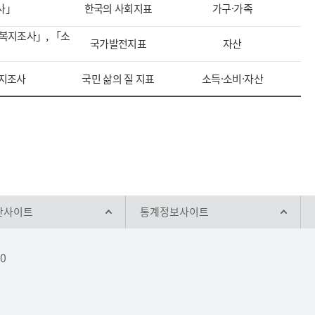
사」
한국의 사회지표
가구·가족
복지조사」, 「소
국가발전지표
자산
복지조사
국민 삶의 질 지표
소득·소비·자산
관사이트
통계정보사이트
10