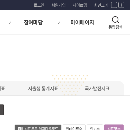
로그인
회원가입
사이트맵
화면크기
화
화
면
면
축
확
참여마당
마이페이지
소
대
통합검색
지표
저출생 통계지표
국가발전지표
지표목록 일괄다운로드
업데이트순
인기순
지표명순
(가