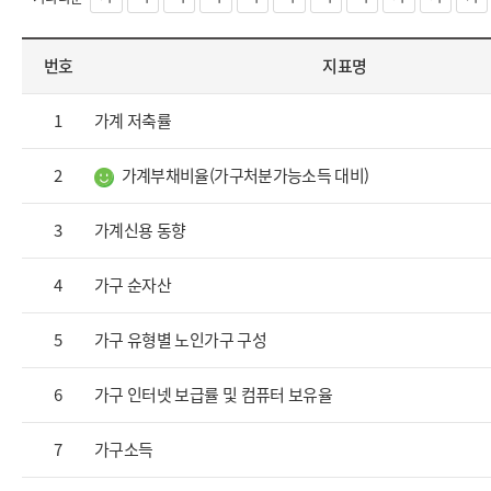
번호
지표명
1
가계 저축률
2
가계부채비율(가구처분가능소득 대비)
3
가계신용 동향
4
가구 순자산
5
가구 유형별 노인가구 구성
6
가구 인터넷 보급률 및 컴퓨터 보유율
7
가구소득