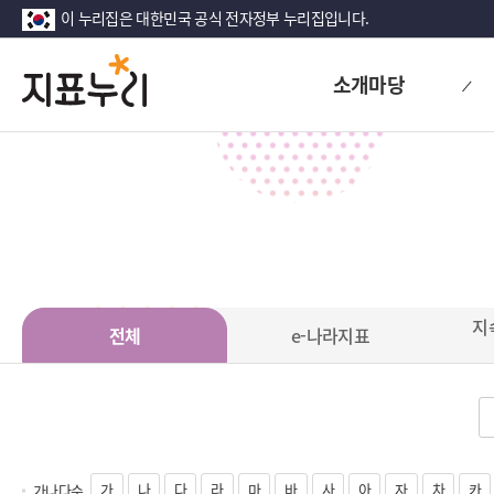
이 누리집은 대한민국 공식 전자정부 누리집입니다.
지
다
소개마당
시
표
대
한
누
민
리
국!
새
로
운
국
민
지
전체
e-나라지표
의
나
라
가
나
다
라
마
바
사
아
자
차
카
가나다순