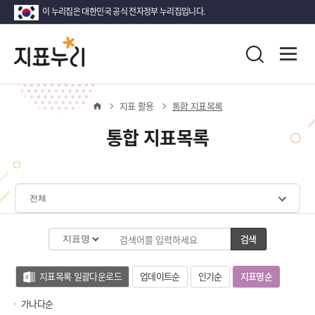
이 누리집은 대한민국 공식 전자정부 누리집입니다.
지
다
전
통
시
체
표
합
메
대
검
뉴
한
누
색
열
홈
지표 활용
통합 지표목록
민
기
국!
리
통합 지표목록
새
로
운
국
민
체
의
계
나
선
검색
라
택
지표목록 일괄다운로드
업데이트순
인기순
지표명순
(가
나
가나다순
다