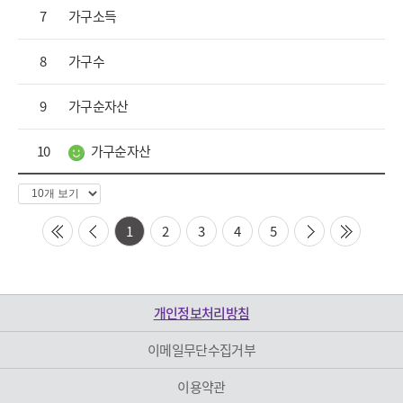
7
가구소득
8
가구수
9
가구순자산
10
가구순자산
1
2
3
4
5
first
prev
next
last
개인정보처리방침
이메일무단수집거부
이용약관