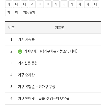
순)
가
나
다
라
마
바
사
아
자
차
카
타
파
하
영문/숫자
번호
지표명
1
가계 저축률
2
가계부채비율(가구처분가능소득 대비)
3
가계신용 동향
4
가구 순자산
5
가구 유형별 노인가구 구성
6
가구 인터넷 보급률 및 컴퓨터 보유율