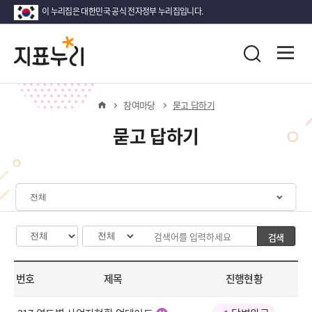
이 누리집은 대한민국 공식 전자정부 누리집입니다.
지
다
전
통합검색
시
대
표
한
홈
참여마당
묻고 답하기
민
국!
누
묻고 답하기
새
로
리
운
국
민
체
의
계
나
선
검색
카
구
검
라
택
테
분
색
고
선
창
번호
제목
진행현황
리
택
선