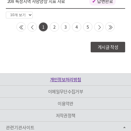
208
특정지역 사망양상 지표 자료
답변완료
페
이
1
2
3
4
5
징
first
prev
next
last
수
선
게시글 작성
택
개인정보처리방침
이메일무단수집거부
이용약관
저작권정책
관련기관사이트