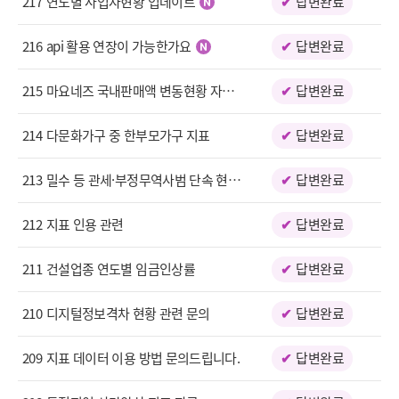
217
연도별 사업자현황 업데이트
답변완료
택
216
api 활용 연장이 가능한가요
답변완료
215
마요네즈 국내판매액 변동현황 자료 문의의 건
답변완료
214
다문화가구 중 한부모가구 지표
답변완료
213
밀수 등 관세·부정무역사범 단속 현황 자료 정보 추가 요청
답변완료
212
지표 인용 관련
답변완료
211
건설업종 연도별 임금인상률
답변완료
210
디지털정보격차 현황 관련 문의
답변완료
209
지표 데이터 이용 방법 문의드립니다.
답변완료