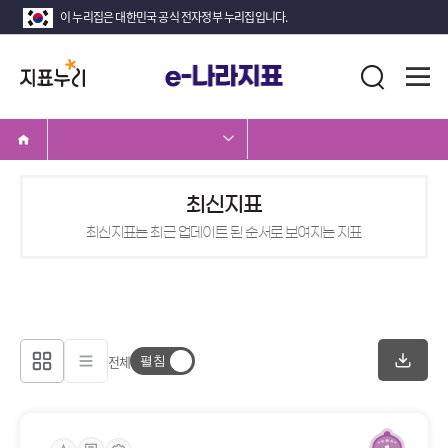
이 누리집은 대한민국 공식 전자정부 누리집입니다.
지
전
통
표
체
합
메
검
누
뉴
색
리
열
기
최신지표
최신지표는 최근 업데이트 된 순서로 보여지는 지표
전체