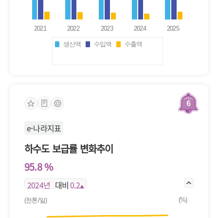
생산액
수입액
수출액
6
e-나라지표
하수도 보급률 변화추이
95.8 %
2024년
대비
0.2
▲
(%)
(천톤/일)