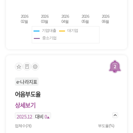
기업대출
대기업
중소기업
2
e-나라지표
어음부도율
상세보기
2025.12
대비
0
▲
업체수(개)
부도율(%)