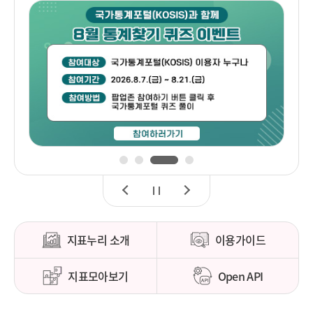
1
2
3
4
이
정
다
전
지
음
지표누리 소개
이용가이드
지표모아보기
Open API