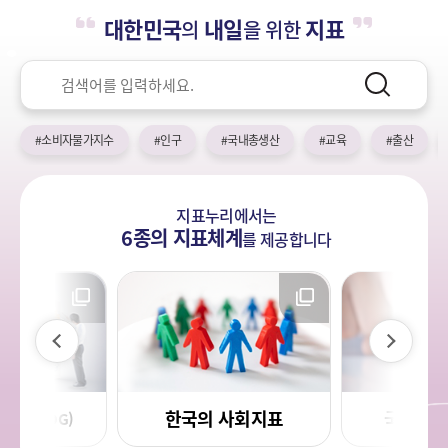
누
열
민
대한민국
내일
지표
의
을 위한
기
국!
리
새
검
로
색
검
운
색
어
국
#소비자물가지수
#인구
#국내총생산
#교육
#출산
민
의
나
지표누리에서는
라
6종의 지표체계
를
제공합니다
이
다
전
음
한국의 사회지표
국민 삶의
목표(SDG)