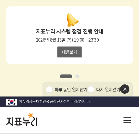
상
단
팝
지표누리 시스템 점검 진행 안내
업
영
2026년 8월 13일 (목) 19:00 ~ 23:30
역
내용보기
1
2
상
하루 동안 열지않기
다시 열지않기
단
팝
이 누리집은 대한민국 공식 전자정부 누리집입니다.
업
닫
지
다
전
기
시
체
표
메
대
뉴
한