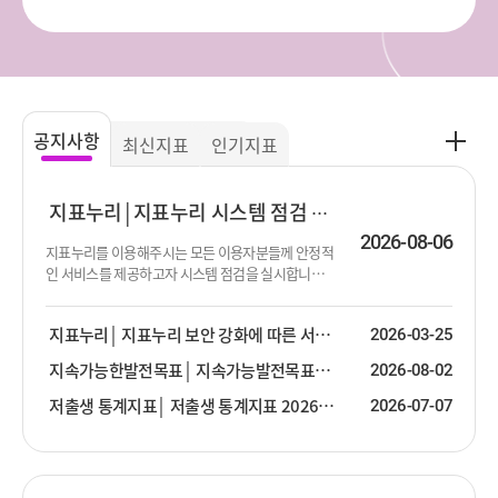
공
공지사항
최신지표
인기지표
지
사
항
지표누리
지표누리 시스템 점검 진행 안내
더
2026-08-06
지표누리를 이용해주시는 모든 이용자분들께 안정적
보
인 서비스를 제공하고자 시스템 점검을 실시합니다.
기
점검이 진행되는 동안 서비스 제공이 순단 또는 중단
될 수 있음을 알려드립니다. 이용에 불편함을 드려 대
지표누리
지표누리 보안 강화에 따른 서비스 안내
2026-03-25
단히 죄송합니다. 점검 대상 : 지표누리 서비스 전체
점검 일시 : 2026년 8월 13일 (목) 19:00 ~ 23:30 ※ 점
지속가능한발전목표
지속가능발전목표(SDG) 2026년 2분기 업데이트 안내
2026-08-02
검 일시는 상황에 따라 변경될 수 있습니다.
저출생 통계지표
저출생 통계지표 2026년 2분기 업데이트 안내
2026-07-07