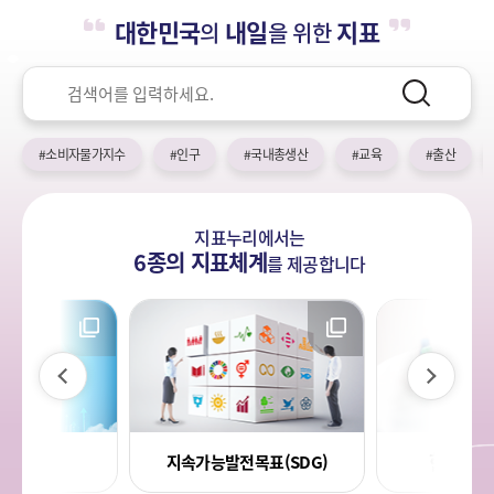
누
열
민
대한민국
내일
지표
의
을 위한
기
국!
리
새
검
로
색
검
운
색
어
국
#소비자물가지수
#인구
#국내총생산
#교육
#출산
민
의
나
지표누리에서는
라
6종의 지표체계
를
제공합니다
이
다
전
음
라지표
한국의 
지속가능발전목표(SDG)