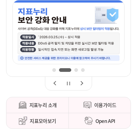
1
2
3
4
이
정
다
전
지
음
지표누리 소개
이용가이드
지표모아보기
Open API