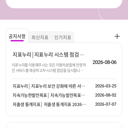
공
공지사항
최신지표
인기지표
지
사
항
지표누리
지표누리 시스템 점검 진행 안내
더
2026-08-06
지표누리를 이용해주시는 모든 이용자분들께 안정적
보
인 서비스를 제공하고자 시스템 점검을 실시합니다.
기
점검이 진행되는 동안 서비스 제공이 순단 또는 중단
될 수 있음을 알려드립니다. 이용에 불편함을 드려 대
지표누리
지표누리 보안 강화에 따른 서비스 안내
2026-03-25
단히 죄송합니다. 점검 대상 : 지표누리 서비스 전체
점검 일시 : 2026년 8월 13일 (목) 19:00 ~ 23:30 ※ 점
지속가능한발전목표
지속가능발전목표(SDG) 2026년 2분기 업데이트 안내
2026-08-02
검 일시는 상황에 따라 변경될 수 있습니다.
저출생 통계지표
저출생 통계지표 2026년 2분기 업데이트 안내
2026-07-07