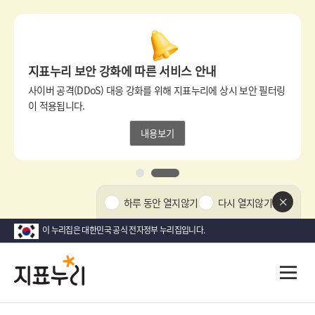
상
단
팝
지표누리 보안 강화에 따른 서비스 안내
업
영
사이버 공격(DDoS) 대응 강화를 위해 지표누리에 상시 보안 필터링
역
이 적용됩니다.
내용보기
1
2
상
하루 동안 열지않기
다시 열지않기
단
팝
이 누리집은 대한민국 공식 전자정부 누리집입니다.
업
닫
지
다
전
기
시
체
표
메
대
뉴
한