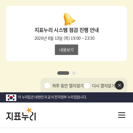
상
단
팝
지표누리 시스템 점검 진행 안내
업
영
2026년 8월 13일 (목) 19:00 ~ 23:30
역
내용보기
1
2
상
하루 동안 열지않기
다시 열지않기
단
팝
이 누리집은 대한민국 공식 전자정부 누리집입니다.
업
닫
지
다
전
기
시
체
표
메
대
뉴
한