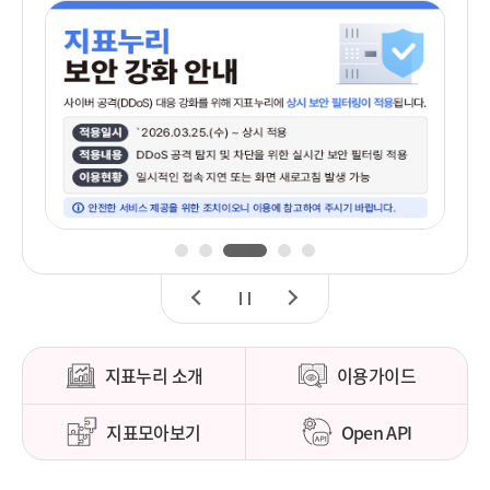
1
2
3
4
5
이
정
다
전
지
음
지표누리 소개
이용가이드
지표모아보기
Open API