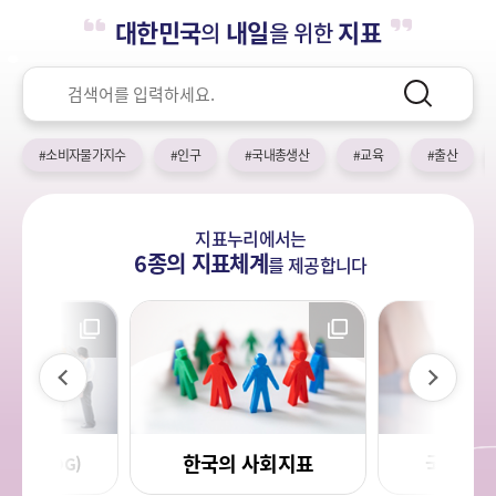
누
열
민
대한민국
내일
지표
의
을 위한
기
국!
리
새
검
로
색
검
운
색
어
국
#소비자물가지수
#인구
#국내총생산
#교육
#출산
민
의
나
지표누리에서는
라
6종의 지표체계
를
제공합니다
이
다
전
음
한국의 사회지표
국민 삶의
목표(SDG)