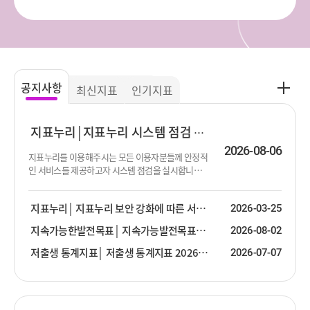
공
공지사항
최신지표
인기지표
지
사
항
지표누리
지표누리 시스템 점검 진행 안내
더
2026-08-06
지표누리를 이용해주시는 모든 이용자분들께 안정적
보
인 서비스를 제공하고자 시스템 점검을 실시합니다.
기
점검이 진행되는 동안 서비스 제공이 순단 또는 중단
될 수 있음을 알려드립니다. 이용에 불편함을 드려 대
지표누리
지표누리 보안 강화에 따른 서비스 안내
2026-03-25
단히 죄송합니다. 점검 대상 : 지표누리 서비스 전체
점검 일시 : 2026년 8월 13일 (목) 19:00 ~ 23:30 ※ 점
지속가능한발전목표
지속가능발전목표(SDG) 2026년 2분기 업데이트 안내
2026-08-02
검 일시는 상황에 따라 변경될 수 있습니다.
저출생 통계지표
저출생 통계지표 2026년 2분기 업데이트 안내
2026-07-07