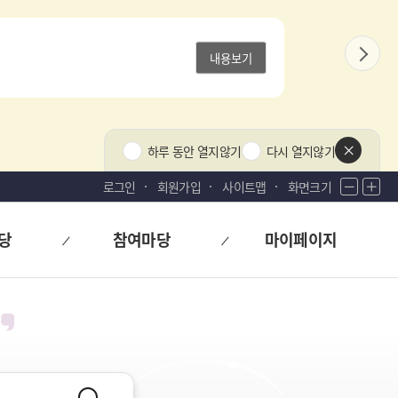
내용보기
다
음
상
하루 동안 열지않기
다시 열지않기
단
팝
로그인
회원가입
사이트맵
화면크기
화
화
업
면
면
닫
축
확
기
당
참여마당
마이페이지
소
대