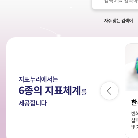
색
국
어
민
의
자주 찾는 검색어
나
라
지표누리에서는
6종의 지표체계
를
이
전
한
지속가능발전목표(SDG)
제공합니다
이 정책수립,
유엔총회에서 인류 공동의 발전을
변
등에 반드시
위해 전 세계가 2030년까지
살펴
한 각종 지표
달성하기로 합의한 정책목표
및 