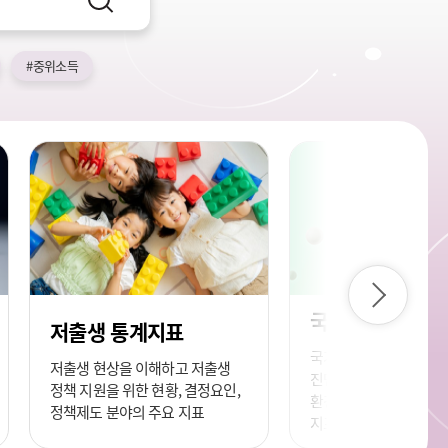
검
색
#중위소득
다
국가발전지표
음
저출생 통계지표
국가의 발전(progress
저출생 현상을 이해하고 저출생
진단·평가하기 위한 경제
정책 지원을 위한 현황, 결정요인,
환경 각 부문에서 핵심
정책제도 분야의 주요 지표
지표