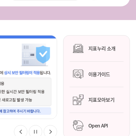
지표누리 소개
이용가이드
지표모아보기
Open API
이
정
다