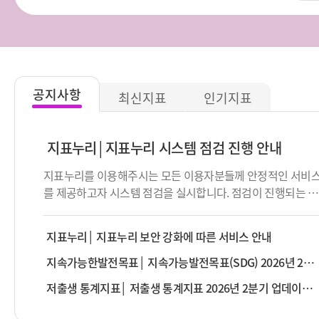
공지사항
최신지표
인기지표
지표누리
지표누리 시스템 점검 진행 안내
지표누리를 이용해주시는 모든 이용자분들께 안정적인 서비
를 제공하고자 시스템 점검을 실시합니다. 점검이 진행되는 동
안 서비스 제공이 순단 또는 중단될 수 있음을 알려드립니다.
이용에 불편함을 드려 대단히 죄송합니다. 점검 대상 : 지표누
지표누리
지표누리 보안 강화에 따른 서비스 안내
리 서비스 전체 점검 일시 : 2026년 8월 13일 (목) 19:00 ~
23:30 ※ 점검 일시는 상황에 따라 변경될 수 있습니다.
지속가능한발전목표
지속가능발전목표(SDG) 2026년 2분기 업데이트 안내
저출생 통계지표
저출생 통계지표 2026년 2분기 업데이트 안내