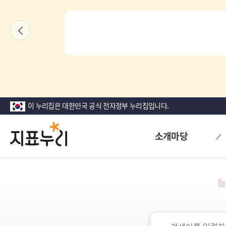
상
단
내용보기
이
팝
전
업
영
역
이 누리집은 대한민국 공식 전자정부 누리집입니다.
지
다
소개마당
시
표
대
한
누
민
리
국!
새
로
검
운