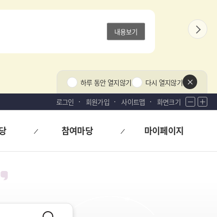
내용보기
다
음
상
하루 동안 열지않기
다시 열지않기
단
팝
로그인
회원가입
사이트맵
화면크기
화
화
업
면
면
닫
축
확
기
당
참여마당
마이페이지
소
대