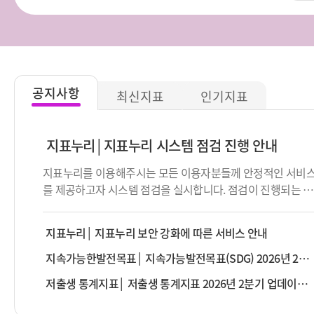
공지사항
최신지표
인기지표
지표누리
지표누리 시스템 점검 진행 안내
지표누리를 이용해주시는 모든 이용자분들께 안정적인 서비
를 제공하고자 시스템 점검을 실시합니다. 점검이 진행되는 동
안 서비스 제공이 순단 또는 중단될 수 있음을 알려드립니다.
이용에 불편함을 드려 대단히 죄송합니다. 점검 대상 : 지표누
지표누리
지표누리 보안 강화에 따른 서비스 안내
리 서비스 전체 점검 일시 : 2026년 8월 13일 (목) 19:00 ~
23:30 ※ 점검 일시는 상황에 따라 변경될 수 있습니다.
지속가능한발전목표
지속가능발전목표(SDG) 2026년 2분기 업데이트 안내
저출생 통계지표
저출생 통계지표 2026년 2분기 업데이트 안내