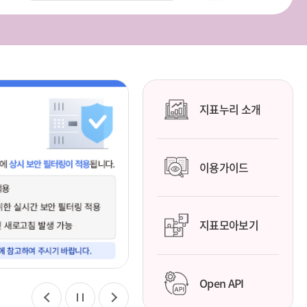
지표누리 소개
이용가이드
지표모아보기
Open API
이
정
다