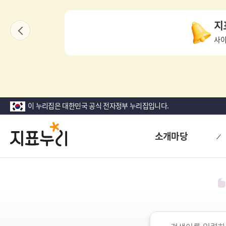
상
지
단
내용보기
이
팝
사이
전
업
영
역
이 누리집은 대한민국 공식 전자정부 누리집입니다.
지
다
소개마당
시
표
대
한
누
민
리
국!
새
로
검
운