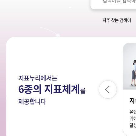
색
국
어
민
의
자주 찾는 검색어
나
라
지표누리에서는
6종의 지표체계
를
이
전
e-나라지표
지
제공합니다
각 중앙행정기관이 정책수립,
유
국정운영 점검 등에 반드시
위해
필요하다고 인정한 각종 지표
달