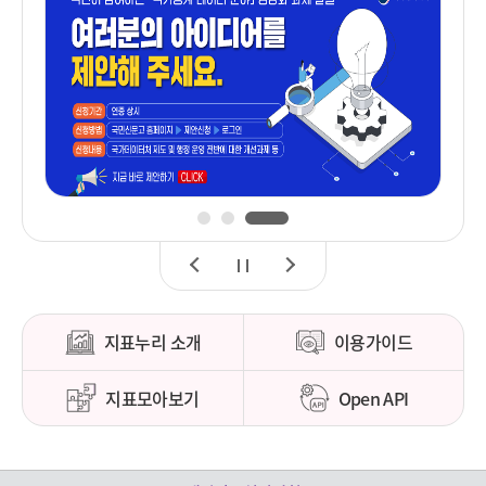
1
2
3
이
정
다
전
지
음
지표누리 소개
이용가이드
지표모아보기
Open API