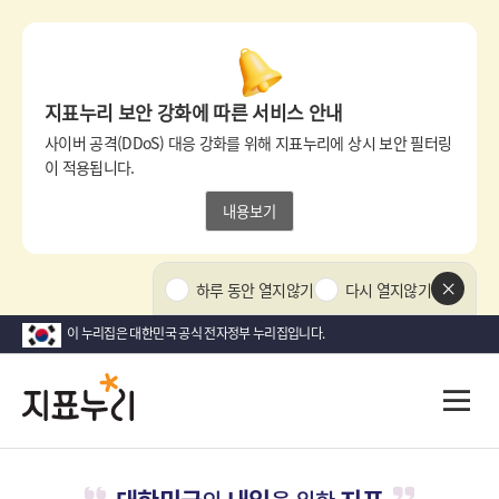
상
단
팝
지표누리 보안 강화에 따른 서비스 안내
업
영
사이버 공격(DDoS) 대응 강화를 위해 지표누리에 상시 보안 필터링
역
이 적용됩니다.
내용보기
상
하루 동안 열지않기
다시 열지않기
단
팝
이 누리집은 대한민국 공식 전자정부 누리집입니다.
업
닫
지
다
전
기
시
체
표
메
대
뉴
한
누
열
민