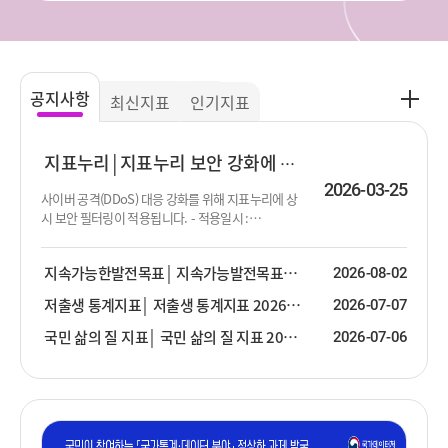
공
공지사항
최신지표
인기지표
지
사
항
지표누리
지표누리 보안 강화에 따른 서비스 안내
더
2026-03-25
사이버 공격(DDoS) 대응 강화를 위해 지표누리에 상
보
시 보안 필터링이 적용됩니다. - 적용일시 :
기
2026.03.25.(수) ~ 상시적용 - 적용내용 : DDoS 공격
탐지 및 차단을 위한 실시간 보안 필터링 적용 - 이용
지속가능한발전목표
지속가능발전목표(SDG) 2026년 2분기 업데이트 안내
2026-08-02
현황 : 일시적인 접속 지연 또는 화면 새로고침 발생
가능 안전한 서비스 제공을 위한 조치이오니 이용에
저출생 통계지표
저출생 통계지표 2026년 2분기 업데이트 안내
2026-07-07
참고하여 주시기 바랍니다.
국민 삶의 질 지표
국민 삶의 질 지표 2026년 2분기 업데이트
2026-07-06