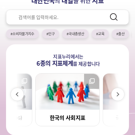
대한민국
내일
지표
의
을 위한
기
국!
리
새
검
로
색
검
운
색
어
국
#소비자물가지수
#인구
#국내총생산
#교육
#출산
민
의
나
지표누리에서는
라
6종의 지표체계
를
제공합니다
이
다
전
음
한국의 사회지표
국민 삶의
목표(SDG)