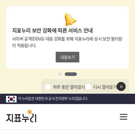
상
단
팝
지표누리 보안 강화에 따른 서비스 안내
업
영
사이버 공격(DDoS) 대응 강화를 위해 지표누리에 상시 보안 필터링
역
이 적용됩니다.
내용보기
1
2
상
하루 동안 열지않기
다시 열지않기
단
팝
이 누리집은 대한민국 공식 전자정부 누리집입니다.
업
닫
지
다
전
기
시
체
표
메
대
뉴
한