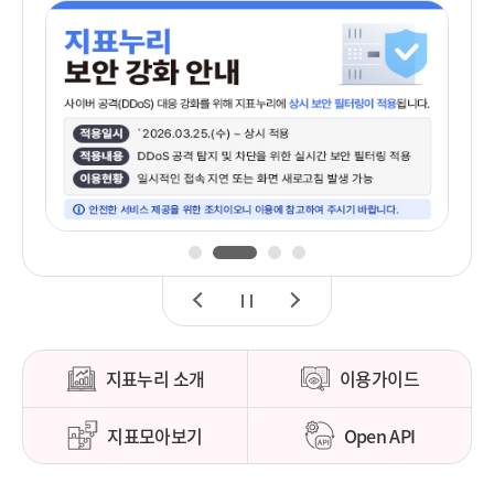
1
2
3
4
이
정
다
전
지
음
지표누리 소개
이용가이드
지표모아보기
Open API