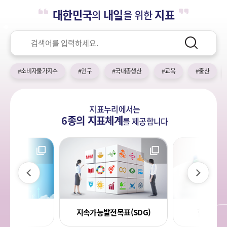
누
열
민
대한민국
내일
지표
의
을 위한
기
국!
리
새
검
로
색
검
운
색
어
국
#소비자물가지수
#인구
#국내총생산
#교육
#출산
민
의
나
지표누리에서는
라
6종의 지표체계
를
제공합니다
이
다
전
음
라지표
한국의 
지속가능발전목표(SDG)