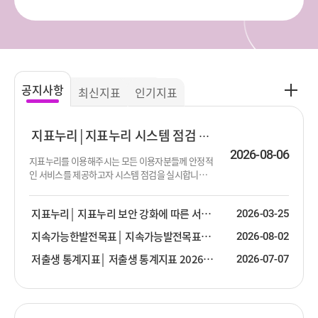
공
공지사항
최신지표
인기지표
지
사
항
지표누리
지표누리 시스템 점검 진행 안내
더
2026-08-06
지표누리를 이용해주시는 모든 이용자분들께 안정적
보
인 서비스를 제공하고자 시스템 점검을 실시합니다.
기
점검이 진행되는 동안 서비스 제공이 순단 또는 중단
될 수 있음을 알려드립니다. 이용에 불편함을 드려 대
지표누리
지표누리 보안 강화에 따른 서비스 안내
2026-03-25
단히 죄송합니다. 점검 대상 : 지표누리 서비스 전체
점검 일시 : 2026년 8월 13일 (목) 19:00 ~ 23:30 ※ 점
지속가능한발전목표
지속가능발전목표(SDG) 2026년 2분기 업데이트 안내
2026-08-02
검 일시는 상황에 따라 변경될 수 있습니다.
저출생 통계지표
저출생 통계지표 2026년 2분기 업데이트 안내
2026-07-07