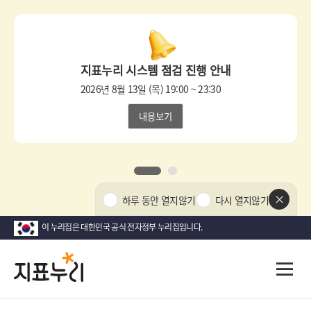
상
단
팝
지표누리 시스템 점검 진행 안내
업
영
2026년 8월 13일 (목) 19:00 ~ 23:30
역
내용보기
1
2
상
하루 동안 열지않기
다시 열지않기
단
팝
이 누리집은 대한민국 공식 전자정부 누리집입니다.
업
닫
지
다
전
기
시
체
표
메
대
뉴
한