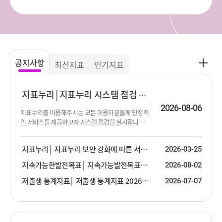
공
공지사항
최신지표
인기지표
지
사
항
지표누리
지표누리 시스템 점검 진행 안내
더
2026-08-06
지표누리를 이용해주시는 모든 이용자분들께 안정적
보
인 서비스를 제공하고자 시스템 점검을 실시합니다.
기
점검이 진행되는 동안 서비스 제공이 순단 또는 중단
될 수 있음을 알려드립니다. 이용에 불편함을 드려 대
지표누리
지표누리 보안 강화에 따른 서비스 안내
2026-03-25
단히 죄송합니다. 점검 대상 : 지표누리 서비스 전체
점검 일시 : 2026년 8월 13일 (목) 19:00 ~ 23:30 ※ 점
지속가능한발전목표
지속가능발전목표(SDG) 2026년 2분기 업데이트 안내
2026-08-02
검 일시는 상황에 따라 변경될 수 있습니다.
저출생 통계지표
저출생 통계지표 2026년 2분기 업데이트 안내
2026-07-07