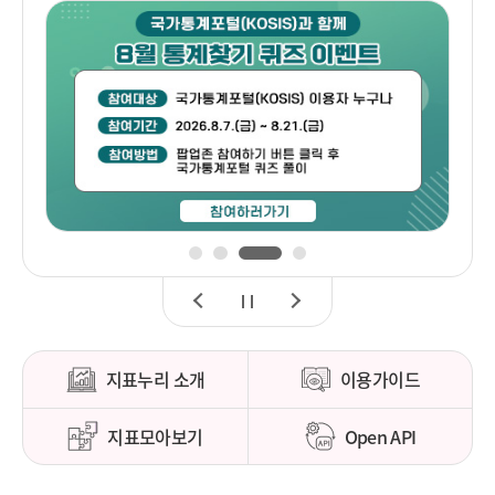
1
2
3
4
이
정
다
전
지
음
지표누리 소개
이용가이드
지표모아보기
Open API