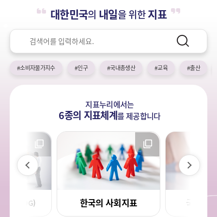
누
열
민
대한민국
내일
지표
의
을 위한
기
국!
리
새
검
로
색
검
운
색
어
국
#소비자물가지수
#인구
#국내총생산
#교육
#출산
민
의
나
지표누리에서는
라
6종의 지표체계
를
제공합니다
이
다
전
음
한국의 사회지표
국민 삶의
목표(SDG)