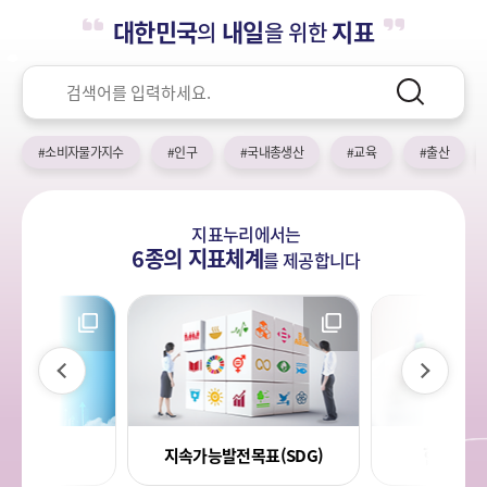
누
열
민
대한민국
내일
지표
의
을 위한
기
국!
리
새
검
로
색
검
운
색
어
국
#소비자물가지수
#인구
#국내총생산
#교육
#출산
민
의
나
지표누리에서는
라
6종의 지표체계
를
제공합니다
이
다
전
음
라지표
한국의 
지속가능발전목표(SDG)