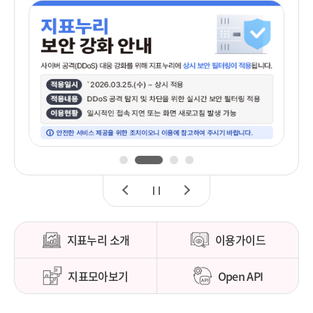
1
2
3
4
이
정
다
전
지
음
지표누리 소개
이용가이드
지표모아보기
Open API