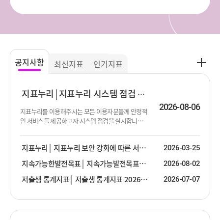
공
공지사항
최신지표
인기지표
지
사
항
지표누리
지표누리 시스템 점검 진행 안내
더
2026-08-06
지표누리를 이용해주시는 모든 이용자분들께 안정적
보
인 서비스를 제공하고자 시스템 점검을 실시합니다.
기
점검이 진행되는 동안 서비스 제공이 순단 또는 중단
될 수 있음을 알려드립니다. 이용에 불편함을 드려 대
지표누리
지표누리 보안 강화에 따른 서비스 안내
2026-03-25
단히 죄송합니다. 점검 대상 : 지표누리 서비스 전체
점검 일시 : 2026년 8월 13일 (목) 19:00 ~ 23:30 ※ 점
지속가능한발전목표
지속가능발전목표(SDG) 2026년 2분기 업데이트 안내
2026-08-02
검 일시는 상황에 따라 변경될 수 있습니다.
저출생 통계지표
저출생 통계지표 2026년 2분기 업데이트 안내
2026-07-07