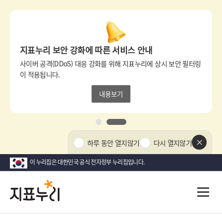
상
단
팝
지표누리 보안 강화에 따른 서비스 안내
업
영
사이버 공격(DDoS) 대응 강화를 위해 지표누리에 상시 보안 필터링
역
이 적용됩니다.
내용보기
1
2
상
하루 동안 열지않기
다시 열지않기
단
팝
이 누리집은 대한민국 공식 전자정부 누리집입니다.
업
닫
지
다
전
기
시
체
표
메
대
뉴
한