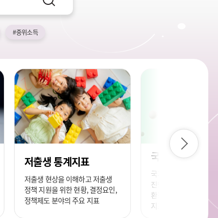
검
색
#중위소득
다
국가발전지표
음
저출생 통계지표
국가의 발전(progress
저출생 현상을 이해하고 저출생
진단·평가하기 위한 경제
정책 지원을 위한 현황, 결정요인,
환경 각 부문에서 핵심
정책제도 분야의 주요 지표
지표