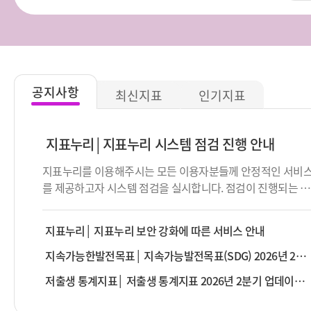
공지사항
최신지표
인기지표
지표누리
지표누리 시스템 점검 진행 안내
지표누리를 이용해주시는 모든 이용자분들께 안정적인 서비
를 제공하고자 시스템 점검을 실시합니다. 점검이 진행되는 동
안 서비스 제공이 순단 또는 중단될 수 있음을 알려드립니다.
이용에 불편함을 드려 대단히 죄송합니다. 점검 대상 : 지표누
지표누리
지표누리 보안 강화에 따른 서비스 안내
리 서비스 전체 점검 일시 : 2026년 8월 13일 (목) 19:00 ~
23:30 ※ 점검 일시는 상황에 따라 변경될 수 있습니다.
지속가능한발전목표
지속가능발전목표(SDG) 2026년 2분기 업데이트 안내
저출생 통계지표
저출생 통계지표 2026년 2분기 업데이트 안내