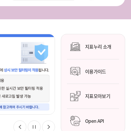
지표누리 소개
이용가이드
지표모아보기
Open API
이
정
다