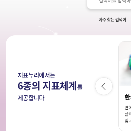
색
국
어
민
의
자주 찾는 검색어
나
라
지표누리에서는
6종의 지표체계
를
이
전
한
지속가능발전목표(SDG)
제공합니다
이 정책수립,
유엔총회에서 인류 공동의 발전을
변
등에 반드시
위해 전 세계가 2030년까지
살펴
한 각종 지표
달성하기로 합의한 정책목표
및 