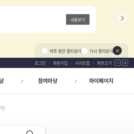
내용보기
다
음
상
하루 동안 열지않기
다시 열지않기
단
팝
로그인
회원가입
사이트맵
화면크기
화
화
업
면
면
닫
축
확
기
당
참여마당
마이페이지
소
대