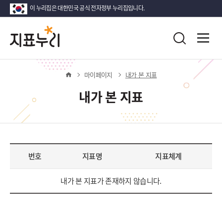
이 누리집은 대한민국 공식 전자정부 누리집입니다.
지
다
전
통
시
체
표
합
메
대
검
뉴
한
누
색
열
홈
마이페이지
내가 본 지표
민
기
국!
리
내가 본 지표
새
로
운
국
민
의
번호
지표명
지표체계
나
라
내가 본 지표가 존재하지 않습니다.