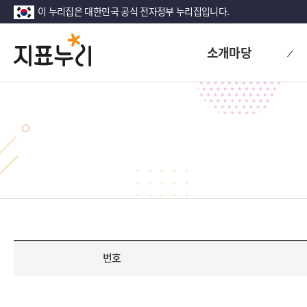
이 누리집은 대한민국 공식 전자정부 누리집입니다.
지
다
소개마당
시
표
대
한
누
민
리
국!
새
로
운
국
민
의
나
라
번호