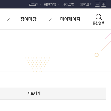
로그인
회원가입
사이트맵
화면크기
화
화
면
면
축
확
참여마당
마이페이지
소
대
통합검색
지표체계