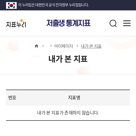
이 누리집은 대한민국 공식 전자정부 누리집입니다.
지
전
저출생 통계지표
표
검
체
누
색
메
뉴
리
열
홈
마이페이지
내가 본 지표
기
내가 본 지표
번호
지표명
내
내가 본 지표가 존재하지 않습니다.
가
본
지
표