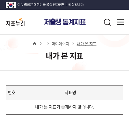
이 누리집은 대한민국 공식 전자정부 누리집입니다.
지
전
저출생 통계지표
표
검
체
누
색
메
뉴
리
열
홈
마이페이지
내가 본 지표
기
내가 본 지표
번호
지표명
내
내가 본 지표가 존재하지 않습니다.
가
본
지
표