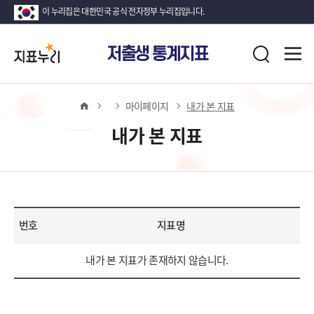
이 누리집은 대한민국 공식 전자정부 누리집입니다.
지
전
저출생 통계지표
표
검
체
누
색
메
뉴
리
열
홈
마이페이지
내가 본 지표
기
내가 본 지표
번호
지표명
내
내가 본 지표가 존재하지 않습니다.
가
본
지
표