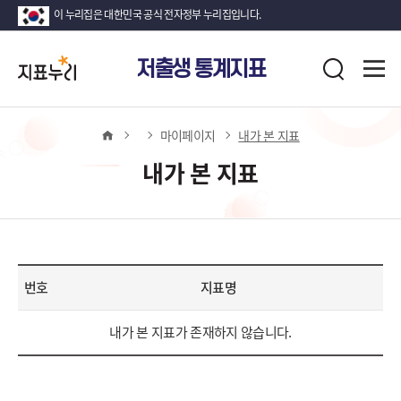
이 누리집은 대한민국 공식 전자정부 누리집입니다.
지
전
저출생 통계지표
표
검
체
누
색
메
뉴
리
열
홈
마이페이지
내가 본 지표
기
내가 본 지표
번호
지표명
내
내가 본 지표가 존재하지 않습니다.
가
본
지
표