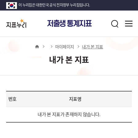
이 누리집은 대한민국 공식 전자정부 누리집입니다.
지
전
저출생 통계지표
표
검
체
누
색
메
뉴
리
열
홈
마이페이지
내가 본 지표
기
내가 본 지표
번호
지표명
내
내가 본 지표가 존재하지 않습니다.
가
본
지
표