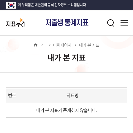
이 누리집은 대한민국 공식 전자정부 누리집입니다.
지
전
저출생 통계지표
표
검
체
누
색
메
뉴
리
열
홈
마이페이지
내가 본 지표
기
내가 본 지표
번호
지표명
내
내가 본 지표가 존재하지 않습니다.
가
본
지
표