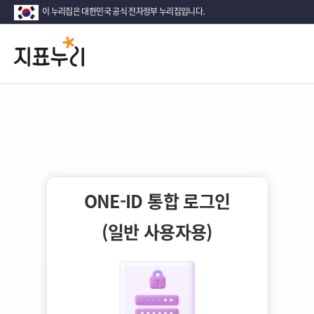
이 누리집은 대한민국 공식 전자정부 누리집입니다.
지
다
시
표
대
한
누
민
국!
리
새
로
운
국
ONE-ID 통합 로그인
민
의
(일반 사용자용)
나
라