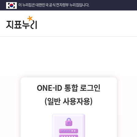
이 누리집은 대한민국 공식 전자정부 누리집입니다.
지
다
시
표
대
한
누
민
국!
리
새
로
운
국
ONE-ID 통합 로그인
민
의
(일반 사용자용)
나
라