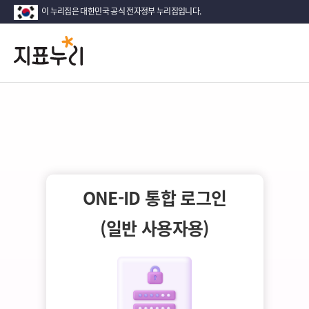
이 누리집은 대한민국 공식 전자정부 누리집입니다.
지
다
시
표
대
한
누
민
국!
리
새
로
운
국
ONE-ID 통합 로그인
민
의
(일반 사용자용)
나
라