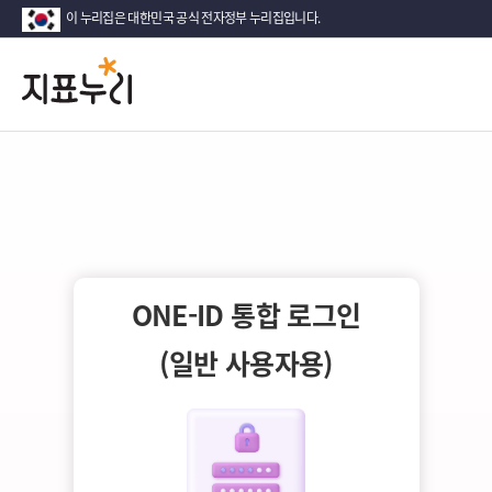
이 누리집은 대한민국 공식 전자정부 누리집입니다.
지
다
시
표
대
한
누
민
국!
리
새
로
운
국
ONE-ID 통합 로그인
민
의
(일반 사용자용)
나
라