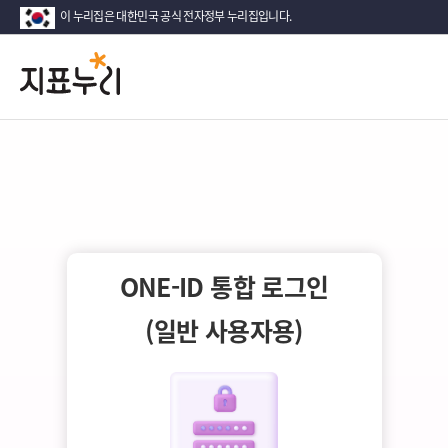
이 누리집은 대한민국 공식 전자정부 누리집입니다.
지
다
시
표
대
한
누
민
국!
리
새
로
운
국
ONE-ID 통합 로그인
민
의
(일반 사용자용)
나
라