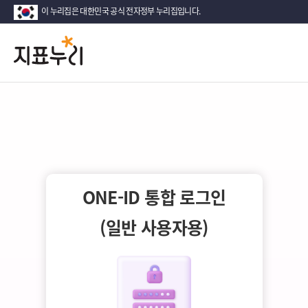
이 누리집은 대한민국 공식 전자정부 누리집입니다.
지
다
시
표
대
한
누
민
국!
리
새
로
운
국
ONE-ID 통합 로그인
민
의
(일반 사용자용)
나
라