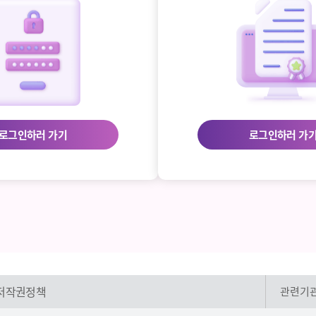
로그인하러 가기
로그인하러 가
저작권정책
관련기