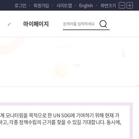
로그인
회원가입
사이트맵
English
화면크기
화
화
면
면
다
검
축
확
마이페이지
시
소
대
검
색
색
대
한
민
국!
새
로
운
국
민
의
나
라
계 모니터링을 목적으로 한 UN SDG에 기여하기 위해 현재 가
고, 각종 정책수립의 근거를 찾을 수 있길 기대합니다. 동시에,