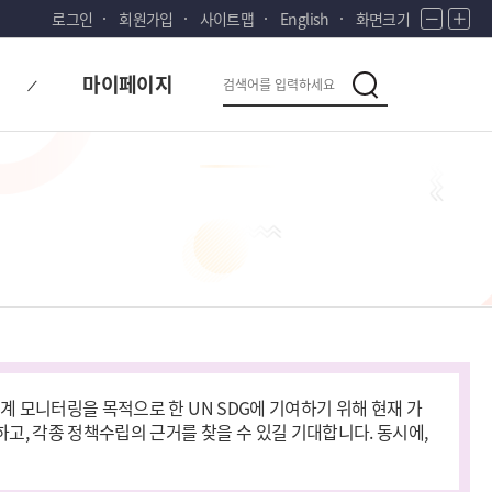
로그인
회원가입
사이트맵
English
화면크기
화
화
면
면
다
검
축
확
마이페이지
시
소
대
검
색
색
대
한
민
국!
새
로
운
국
민
의
나
라
계 모니터링을 목적으로 한 UN SDG에 기여하기 위해 현재 가
고, 각종 정책수립의 근거를 찾을 수 있길 기대합니다. 동시에,