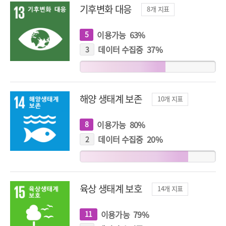
기후변화 대응
8
개 지표
이용가능
63
%
5
개
지
표
데이터 수집중
37
%
3
개
지
표
해양 생태계 보존
10
개 지표
이용가능
80
%
8
개
지
표
데이터 수집중
20
%
2
개
지
표
육상 생태계 보호
14
개 지표
이용가능
79
%
11
개
지