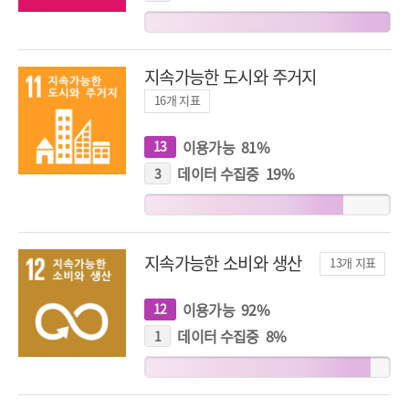
지
표
지속가능한 도시와 주거지
16
개 지표
이용가능
81
%
13
개
지
표
데이터 수집중
19
%
3
개
지
표
지속가능한 소비와 생산
13
개 지표
이용가능
92
%
12
개
지
표
데이터 수집중
8
%
1
개
지
표