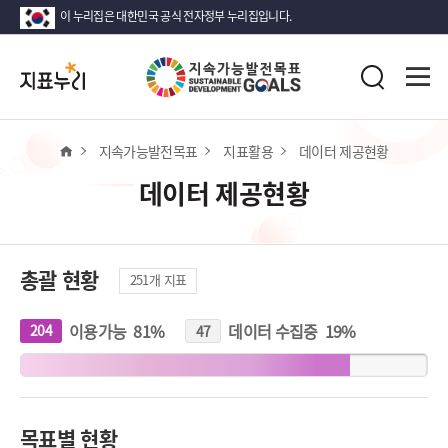
이 누리집은 대한민국 공식 전자정부 누리집입니다.
지
전
표
검
체
누
색
메
리
뉴
열
홈
지속가능발전목표
지표활용
데이터 제공현황
기
데이터 제공현황
총괄 현황
251
개 지표
이용가능
81
%
데이터 수집중
19
%
204
개
47
개
지
지
표
표
목표별 현황