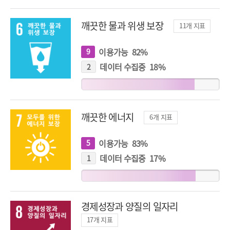
깨끗한 물과 위생 보장
11
개 지표
이용가능
82
%
9
개
지
표
데이터 수집중
18
%
2
개
지
표
깨끗한 에너지
6
개 지표
이용가능
83
%
5
개
지
표
데이터 수집중
17
%
1
개
지
표
경제성장과 양질의 일자리
17
개 지표