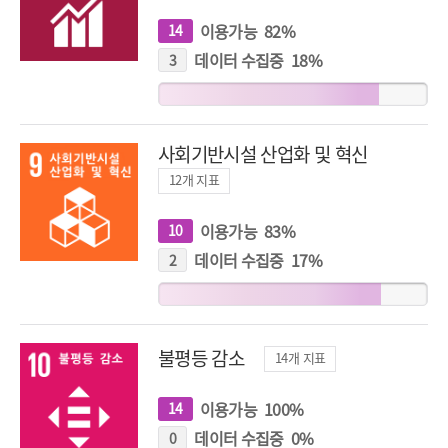
이용가능
82
%
14
개
지
표
데이터 수집중
18
%
3
개
지
표
사회기반시설 산업화 및 혁신
12
개 지표
이용가능
83
%
10
개
지
표
데이터 수집중
17
%
2
개
지
표
불평등 감소
14
개 지표
이용가능
100
%
14
개
지
표
데이터 수집중
0
%
0
개