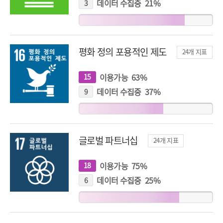
표
데이터 수집중
21
%
3
개
지
표
평화 정의 포용적인 제도
24
개 지표
이용가능
63
%
15
개
지
표
데이터 수집중
37
%
9
개
지
표
글로벌 파트너십
24
개 지표
이용가능
75
%
18
개
지
표
데이터 수집중
25
%
6
개
지
표