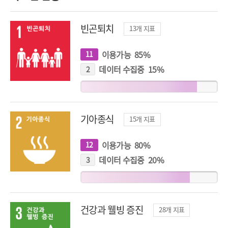
빈곤퇴치
13
개 지표
이용가능
85
%
11
개
지
표
데이터 수집중
15
%
2
개
지
표
기아종식
15
개 지표
이용가능
80
%
12
개
지
표
데이터 수집중
20
%
3
개
지
표
건강과 웰빙 증진
28
개 지표