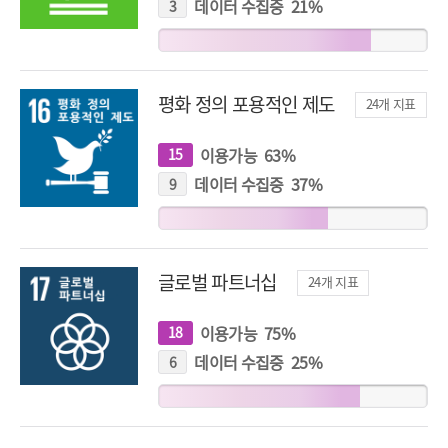
표
데이터 수집중
21
%
3
개
지
표
평화 정의 포용적인 제도
24
개 지표
이용가능
63
%
15
개
지
표
데이터 수집중
37
%
9
개
지
표
글로벌 파트너십
24
개 지표
이용가능
75
%
18
개
지
표
데이터 수집중
25
%
6
개
지
표