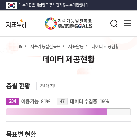
이 누리집은 대한민국 공식 전자정부 누리집입니다.
지
전
표
검
체
누
색
메
리
뉴
열
홈
지속가능발전목표
지표활용
데이터 제공현황
기
데이터 제공현황
총괄 현황
251
개 지표
이용가능
81
%
데이터 수집중
19
%
204
개
47
개
지
지
표
표
목표별 현황