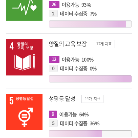
이용가능
93
%
26
개
지
표
데이터 수집중
7
%
2
개
지
표
양질의 교육 보장
12
개 지표
이용가능
100
%
12
개
지
표
데이터 수집중
0
%
0
개
지
표
성평등 달성
14
개 지표
이용가능
64
%
9
개
지
표
데이터 수집중
36
%
5
개
지
표