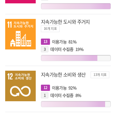
지
표
지속가능한 도시와 주거지
16
개 지표
이용가능
81
%
13
개
지
표
데이터 수집중
19
%
3
개
지
표
지속가능한 소비와 생산
13
개 지표
이용가능
92
%
12
개
지
표
데이터 수집중
8
%
1
개
지
표