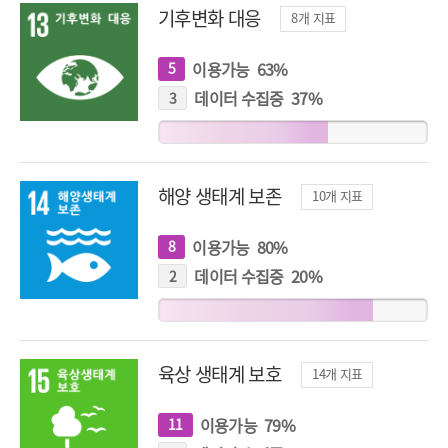
기후변화 대응
8
개 지표
이용가능
63
%
5
개
지
표
데이터 수집중
37
%
3
개
지
표
해양 생태계 보존
10
개 지표
이용가능
80
%
8
개
지
표
데이터 수집중
20
%
2
개
지
표
육상 생태계 보호
14
개 지표
이용가능
79
%
11
개
지