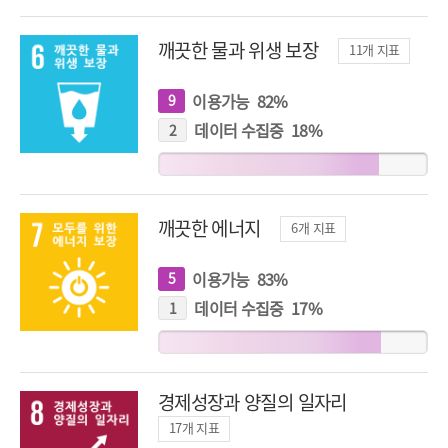
깨끗한 물과 위생 보장
11
개 지표
이용가능
82
%
9
개
지
표
데이터 수집중
18
%
2
개
지
표
깨끗한 에너지
6
개 지표
이용가능
83
%
5
개
지
표
데이터 수집중
17
%
1
개
지
표
경제성장과 양질의 일자리
17
개 지표