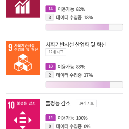
이용가능
82
%
14
개
지
표
데이터 수집중
18
%
3
개
지
표
사회기반시설 산업화 및 혁신
12
개 지표
이용가능
83
%
10
개
지
표
데이터 수집중
17
%
2
개
지
표
불평등 감소
14
개 지표
이용가능
100
%
14
개
지
표
데이터 수집중
0
%
0
개