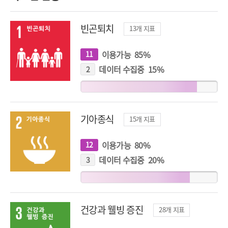
빈곤퇴치
13
개 지표
이용가능
85
%
11
개
지
표
데이터 수집중
15
%
2
개
지
표
기아종식
15
개 지표
이용가능
80
%
12
개
지
표
데이터 수집중
20
%
3
개
지
표
건강과 웰빙 증진
28
개 지표