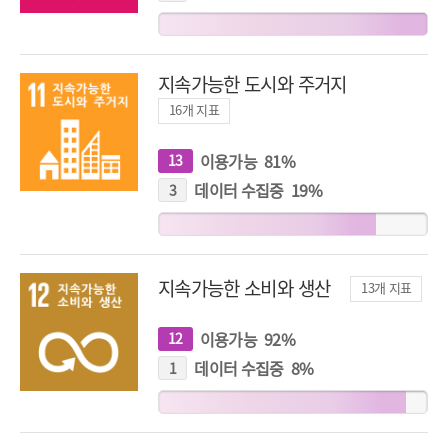
지
표
지속가능한 도시와 주거지
16
개 지표
이용가능
81
%
13
개
지
표
데이터 수집중
19
%
3
개
지
표
지속가능한 소비와 생산
13
개 지표
이용가능
92
%
12
개
지
표
데이터 수집중
8
%
1
개
지
표