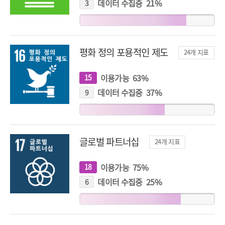
표
데이터 수집중
21
%
3
개
지
표
평화 정의 포용적인 제도
24
개 지표
이용가능
63
%
15
개
지
표
데이터 수집중
37
%
9
개
지
표
글로벌 파트너십
24
개 지표
이용가능
75
%
18
개
지
표
데이터 수집중
25
%
6
개
지
표