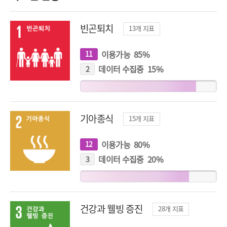
빈곤퇴치
13
개 지표
이용가능
85
%
11
개
지
표
데이터 수집중
15
%
2
개
지
표
기아종식
15
개 지표
이용가능
80
%
12
개
지
표
데이터 수집중
20
%
3
개
지
표
건강과 웰빙 증진
28
개 지표