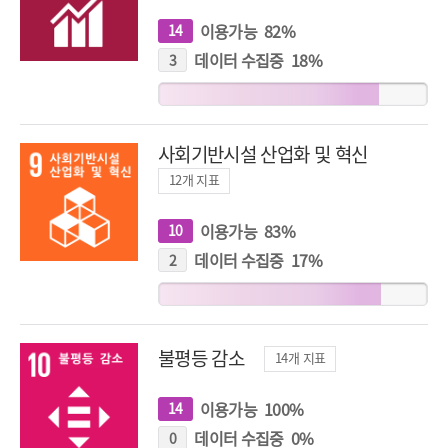
이용가능
82
%
14
개
지
표
데이터 수집중
18
%
3
개
지
표
사회기반시설 산업화 및 혁신
12
개 지표
이용가능
83
%
10
개
지
표
데이터 수집중
17
%
2
개
지
표
불평등 감소
14
개 지표
이용가능
100
%
14
개
지
표
데이터 수집중
0
%
0
개