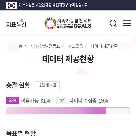
이 누리집은 대한민국 공식 전자정부 누리집입니다.
지
전
표
검
체
누
색
메
리
뉴
열
홈
지속가능발전목표
지표활용
데이터 제공현황
기
데이터 제공현황
총괄 현황
251
개 지표
이용가능
81
%
데이터 수집중
19
%
204
개
47
개
지
지
표
표
목표별 현황