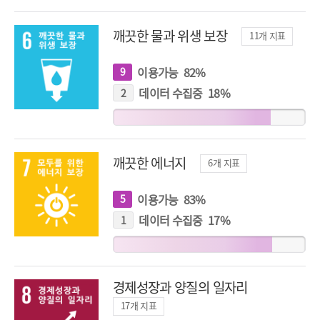
깨끗한 물과 위생 보장
11
개 지표
이용가능
82
%
9
개
지
표
데이터 수집중
18
%
2
개
지
표
깨끗한 에너지
6
개 지표
이용가능
83
%
5
개
지
표
데이터 수집중
17
%
1
개
지
표
경제성장과 양질의 일자리
17
개 지표