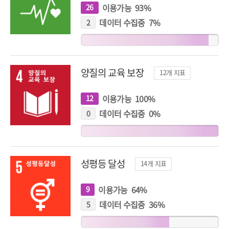
이용가능
93
%
26
개
지
표
데이터 수집중
7
%
2
개
지
표
양질의 교육 보장
12
개 지표
이용가능
100
%
12
개
지
표
데이터 수집중
0
%
0
개
지
표
성평등 달성
14
개 지표
이용가능
64
%
9
개
지
표
데이터 수집중
36
%
5
개
지
표