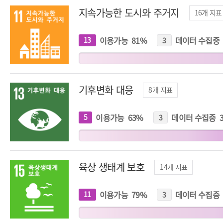
지속가능한 도시와 주거지
16
개 지표
이용가능
81
%
데이터 수집중
13
개
3
개
지
지
표
표
기후변화 대응
8
개 지표
이용가능
63
%
데이터 수집중
5
개
3
개
지
지
표
표
육상 생태계 보호
14
개 지표
이용가능
79
%
데이터 수집중
11
개
3
개
지
지
표
표