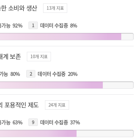
한 소비와 생산
13
개 지표
용가능
92
%
데이터 수집중
8
%
1
개
지
표
태계 보존
10
개 지표
가능
80
%
데이터 수집중
20
%
2
개
지
표
의 포용적인 제도
24
개 지표
용가능
63
%
데이터 수집중
37
%
9
개
지
표