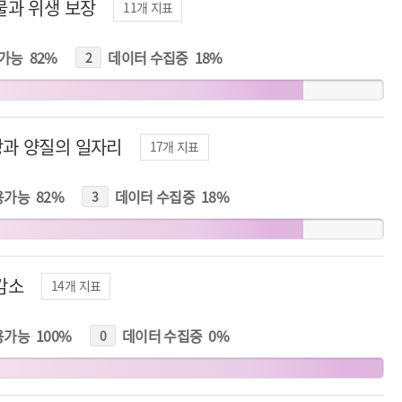
물과 위생 보장
11
개 지표
가능
82
%
데이터 수집중
18
%
2
개
지
표
과 양질의 일자리
17
개 지표
용가능
82
%
데이터 수집중
18
%
3
개
지
표
감소
14
개 지표
용가능
100
%
데이터 수집중
0
%
0
개
지
표