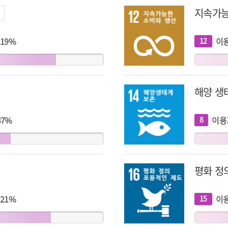
지속가능
19
%
이
12
개
지
표
해양 생
37
%
이용
8
개
지
표
평화 정
21
%
이
15
개
지
표