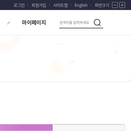
로그인
회원가입
사이트맵
English
화면크기
화
화
면
면
다
검
축
확
마이페이지
시
소
대
검
색
색
대
한
민
국!
새
로
운
국
민
의
나
라