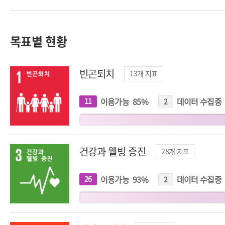
목표별 현황
빈곤퇴치
13
개 지표
이용가능
85
%
데이터 수집중
11
개
2
개
지
지
표
표
건강과 웰빙 증진
28
개 지표
이용가능
93
%
데이터 수집중
26
개
2
개
지
지
표
표