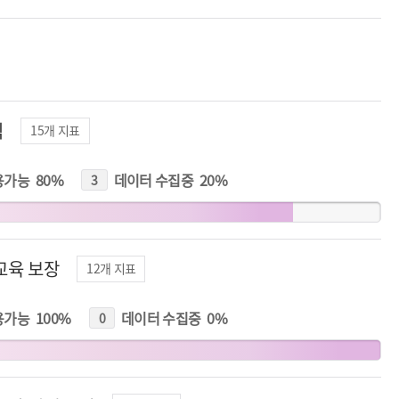
식
15
개 지표
용가능
80
%
데이터 수집중
20
%
3
개
지
표
교육 보장
12
개 지표
용가능
100
%
데이터 수집중
0
%
0
개
지
표