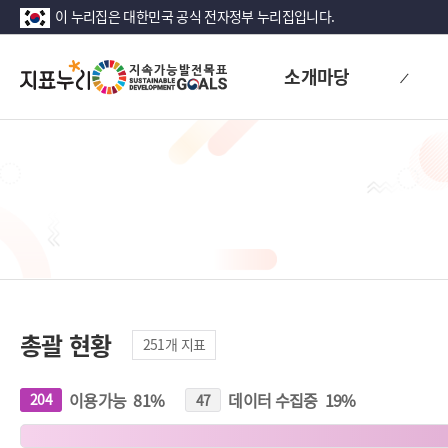
이 누리집은 대한민국 공식 전자정부 누리집입니다.
지
소개마당
표
누
리
총괄 현황
251
개 지표
이용가능
81
%
데이터 수집중
19
%
204
개
47
개
지
지
표
표