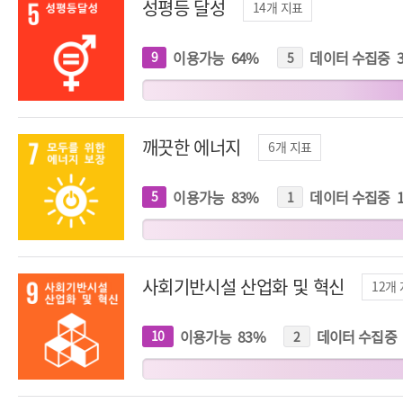
성평등 달성
14
개 지표
이용가능
64
%
데이터 수집중
9
개
5
개
지
지
표
표
깨끗한 에너지
6
개 지표
이용가능
83
%
데이터 수집중
5
개
1
개
지
지
표
표
사회기반시설 산업화 및 혁신
12
개
이용가능
83
%
데이터 수집중
10
개
2
개
지
지
표
표