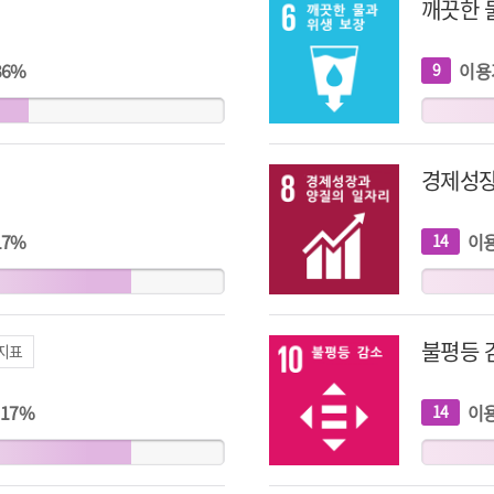
깨끗한 
36
%
이용
9
개
지
표
경제성장
17
%
이
14
개
지
표
불평등 
 지표
17
%
이
14
개
지
표