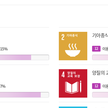
기아종
15
%
이
12
개
지
표
양질의 
7
%
이
12
개
지
표