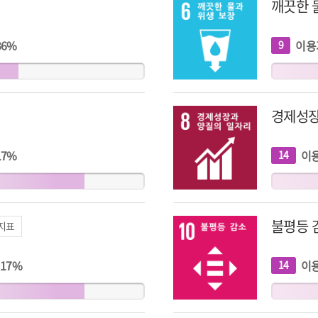
깨끗한 
36
%
이용
9
개
지
표
경제성장
17
%
이
14
개
지
표
불평등 
 지표
17
%
이
14
개
지
표