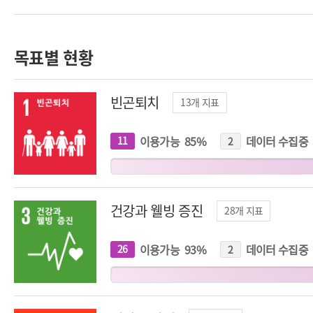
목표별 현황
빈곤퇴치
13
개 지표
이용가능
85
%
데이터 수집중
11
개
2
개
지
지
표
표
건강과 웰빙 증진
28
개 지표
이용가능
93
%
데이터 수집중
26
개
2
개
지
지
표
표