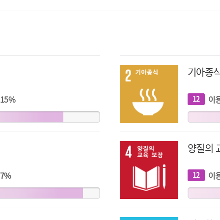
기아종
15
%
이
12
개
지
표
양질의 
7
%
이
12
개
지
표