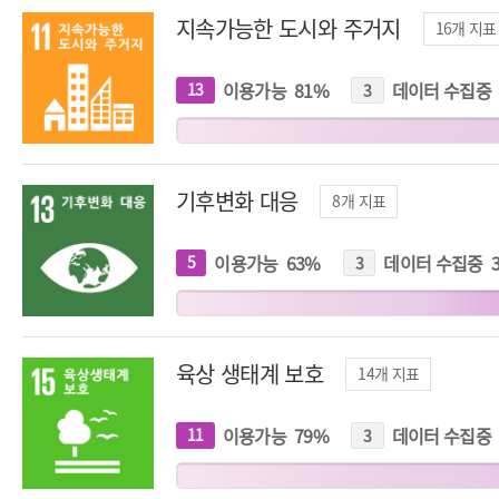
지속가능한 도시와 주거지
16
개 지표
이용가능
81
%
데이터 수집중
13
개
3
개
지
지
표
표
기후변화 대응
8
개 지표
이용가능
63
%
데이터 수집중
5
개
3
개
지
지
표
표
육상 생태계 보호
14
개 지표
이용가능
79
%
데이터 수집중
11
개
3
개
지
지
표
표