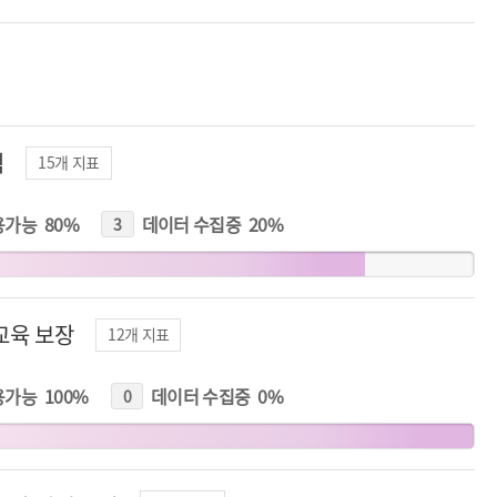
식
15
개 지표
용가능
80
%
데이터 수집중
20
%
3
개
지
표
교육 보장
12
개 지표
용가능
100
%
데이터 수집중
0
%
0
개
지
표