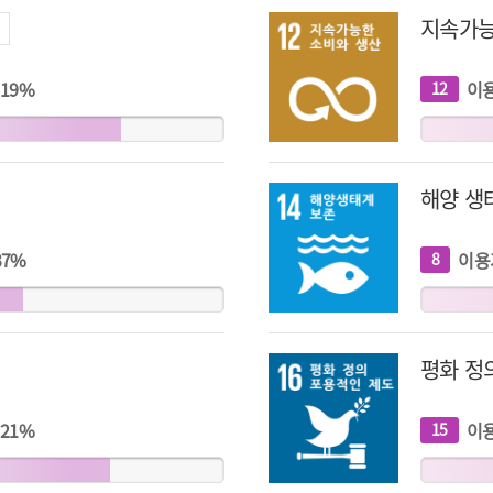
지속가능
19
%
이
12
개
지
표
해양 생
37
%
이용
8
개
지
표
평화 정
21
%
이
15
개
지
표