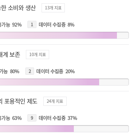
한 소비와 생산
13
개 지표
용가능
92
%
데이터 수집중
8
%
1
개
지
표
태계 보존
10
개 지표
가능
80
%
데이터 수집중
20
%
2
개
지
표
의 포용적인 제도
24
개 지표
용가능
63
%
데이터 수집중
37
%
9
개
지
표