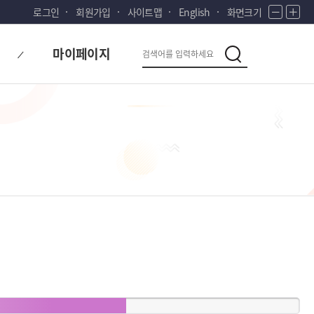
로그인
회원가입
사이트맵
English
화면크기
화
화
면
면
다
검
축
확
마이페이지
시
소
대
검
색
색
대
한
민
국!
새
로
운
국
민
의
나
라