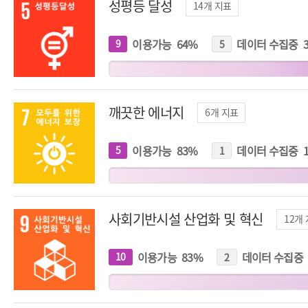
성평등 달성
14
개 지표
이용가능
64
%
데이터 수집중
9
개
5
개
지
지
표
표
깨끗한 에너지
6
개 지표
이용가능
83
%
데이터 수집중
5
개
1
개
지
지
표
표
사회기반시설 산업화 및 혁신
12
개
이용가능
83
%
데이터 수집중
10
개
2
개
지
지
표
표