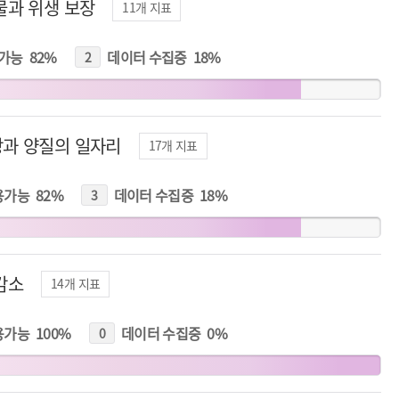
물과 위생 보장
11
개 지표
가능
82
%
데이터 수집중
18
%
2
개
지
표
과 양질의 일자리
17
개 지표
용가능
82
%
데이터 수집중
18
%
3
개
지
표
감소
14
개 지표
용가능
100
%
데이터 수집중
0
%
0
개
지
표