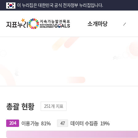
이 누리집은 대한민국 공식 전자정부 누리집입니다.
지
소개마당
표
누
리
총괄 현황
251
개 지표
이용가능
81
%
데이터 수집중
19
%
204
개
47
개
지
지
표
표