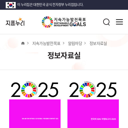
이 누리집은 대한민국 공식 전자정부 누리집입니다.
지
전
표
검
체
누
색
메
리
뉴
열
홈
지속가능발전목표
알림마당
정보자료실
기
정보자료실