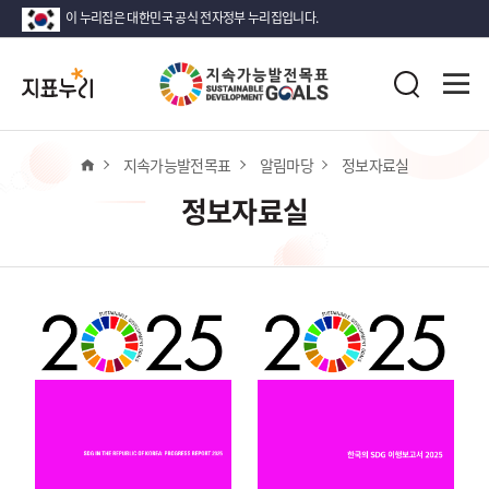
이 누리집은 대한민국 공식 전자정부 누리집입니다.
지
전
표
검
체
누
색
메
리
뉴
열
홈
지속가능발전목표
알림마당
정보자료실
기
정보자료실