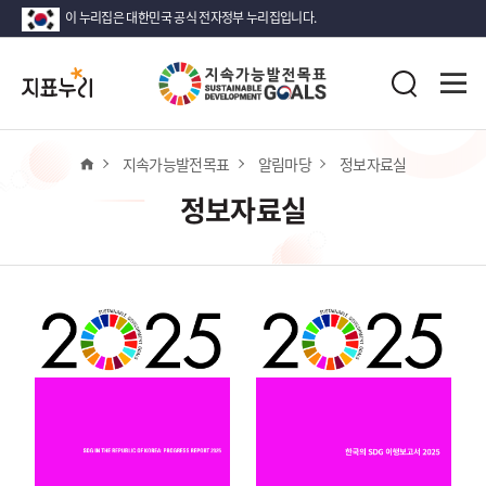
이 누리집은 대한민국 공식 전자정부 누리집입니다.
지
전
표
검
체
누
색
메
리
뉴
열
홈
지속가능발전목표
알림마당
정보자료실
기
정보자료실