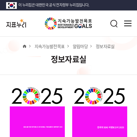
이 누리집은 대한민국 공식 전자정부 누리집입니다.
지
전
표
검
체
누
색
메
리
뉴
열
홈
지속가능발전목표
알림마당
정보자료실
기
정보자료실