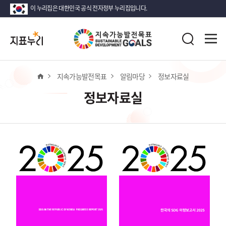
이 누리집은 대한민국 공식 전자정부 누리집입니다.
지
전
표
검
체
누
색
메
리
뉴
열
홈
지속가능발전목표
알림마당
정보자료실
기
정보자료실