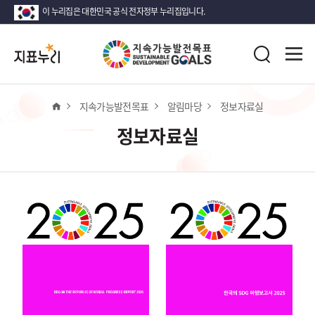
이 누리집은 대한민국 공식 전자정부 누리집입니다.
지
전
표
검
체
누
색
메
리
뉴
열
홈
지속가능발전목표
알림마당
정보자료실
기
정보자료실