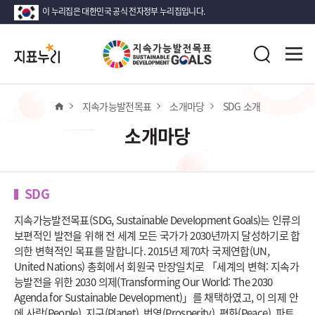
이 누리집은 대한민국 공식 전자정부 누리집입니다.
지
전
표
검
체
누
색
메
리
뉴
열
홈
지속가능발전목표
소개마당
SDG 소개
기
소개마당
SDG
지속가능발전목표(SDG, Sustainable Development Goals)는 인류의
보편적인 발전을 위해 전 세계 모든 국가가 2030년까지 달성하기로 합
의한 변혁적인 목표를 말합니다. 2015년 제70차 국제연합(UN,
United Nations) 총회에서 회원국 만장일치로 「세계의 변혁: 지속가
능발전을 위한 2030 의제(Transforming Our World: The 2030
Agenda for Sustainable Development)」를 채택하였고, 이 의제 안
에 사람(People), 지구(Planet), 번영(Prosperity), 평화(Peace), 파트